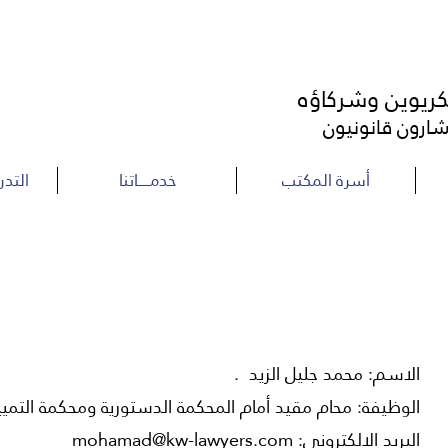
كريوين وشركاؤه
رون قانونيون
أسرة المكتب
خدمــــــاتنا
التد
الاسم: محمد جليل الزيد .
الوظيفة: محام مقيد أمام المحكمة الدستورية ومحكمة التميي
البريد الالكتروني:
mohamad@kw-lawyers.com