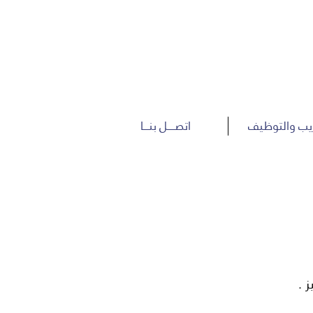
ريب والتوظيف
اتصـــــل بنــــا
ز .