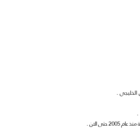
الخليجي .
.
 حتى الان .